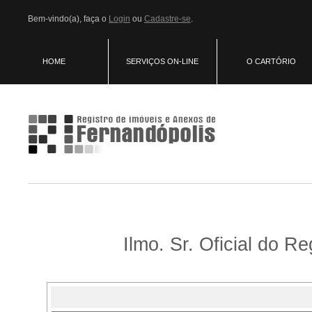
Bem-vindo(a), faça o
Login
ou
Cadastre-se
.
HOME
SERVIÇOS ON-LINE
O CARTÓRIO
Ilmo. Sr. Oficial do 