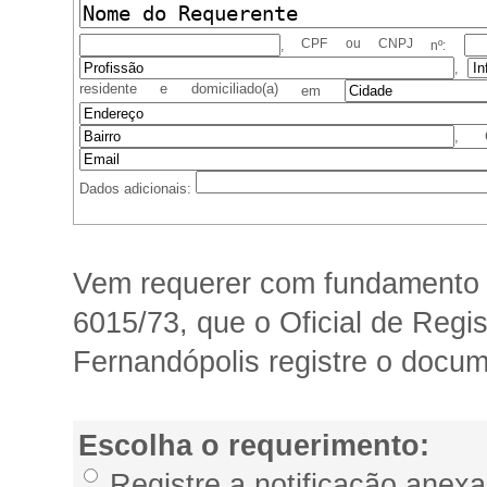
CPF ou CNPJ
,
nº:
,
residente e domiciliado(a)
em
, 
Dados adicionais:
Vem requerer com fundamento n
6015/73, que o
Oficial de Regi
Fernandópolis registre o docu
Escolha o requerimento:
Registre a notificação anex